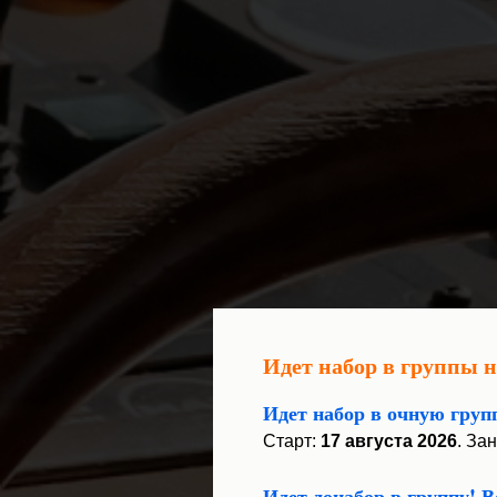
Идет набор в группы 
Идет набор в очную груп
Старт:
17 августа 2026
.
Зан
Идет донабор в группу! 