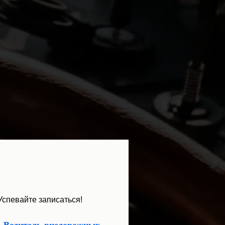
 Успевайте записаться!
Водитель внедорожных
,