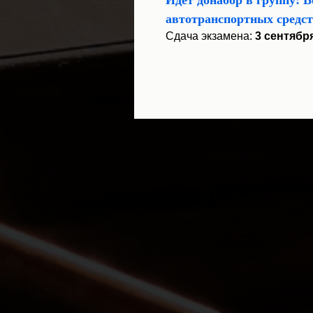
автотранспортных средс
Сдача экзамена:
3 сентябр